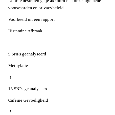
Door te bestellen ga je akkoord met onze
algemene
voorwaarden
en
privacybeleid
.
Voorbeeld uit een rapport
Histamine Afbraak
!
5 SNPs geanalyseerd
Methylatie
!!
13 SNPs geanalyseerd
Cafeïne Gevoeligheid
!!